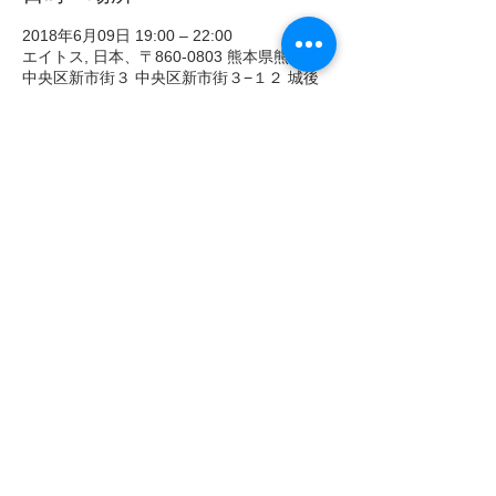
2018年6月09日 19:00 – 22:00
エイトス, 日本、〒860-0803 熊本県熊本市
中央区新市街３ 中央区新市街３−１２ 城後
ビル ２F
イベントについて
30代　同世代　合コンで話が合う方と楽し
気軽な婚活から始めてみたい方にお勧めです
さらに表示